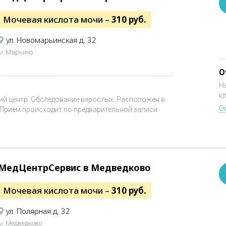
Мочевая кислота мочи –
310 руб.
ул. Новомарьинская д. 32
м.
Марьино
О
Н
к
 центр. Обследование взрослых. Расположен в
О
. Прием происходит по предварительной записи.
МедЦентрСервис в Медведково
Мочевая кислота мочи –
310 руб.
ул. Полярная д. 32
м.
Медведково