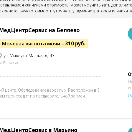
доставляемая клиниками стоимость, может не учитывать дополнит
 окончательную стоимость уточнять у администраторов клиники п
МедЦентрСервис на Беляево
Мочевая кислота мочи –
310 руб.
ул. Миклухо-Маклая д. 43
м.
Беляево
О
Н
к
 центр. Обследование взрослых. Расположен в 5
О
ием происходит по предварительной записи.
МедЦентрСервис в Марьино