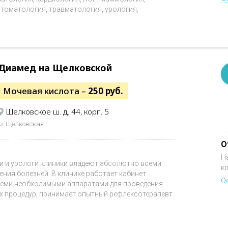
томатология, травматология, урология,
Диамед на Щелковской
Мочевая кислота –
250 руб.
Щелковское ш. д. 44, корп. 5
м.
Щелковская
О
Н
ги и урологи клиники владеют абсолютно всеми
к
ения болезней. В клинике работает кабинет
О
еми необходимыми аппаратами для проведения
х процедур, принимает опытный рефлексотерапевт.