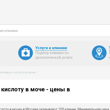
Услуги и клиники
Подбор клиники по
урологической услуге
мочевую кислоту в моче
кислоту в моче - цены в
слоту в моче» в Москве оказывают 100 клиник. Минимальная цена 