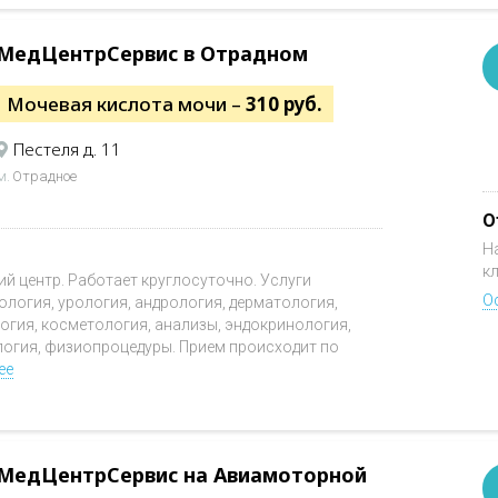
МедЦентрСервис в Отрадном
Мочевая кислота мочи –
310 руб.
Пестеля д. 11
м.
Отрадное
О
Н
к
 центр. Работает круглосуточно. Услуги
О
ология, урология, андрология, дерматология,
логия, косметология, анализы, эндокринология,
логия, физиопроцедуры. Прием происходит по
ее
МедЦентрСервис на Авиамоторной