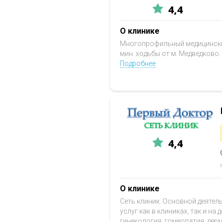
4,4
О клинике
Многопрофильный медицинский
мин. ходьбы от м. Медведково
Подробнее
4,4
О клинике
Сеть клиник. Основной деятел
услуг как в клиниках, так и на
гинекология, гомеопатия, дер