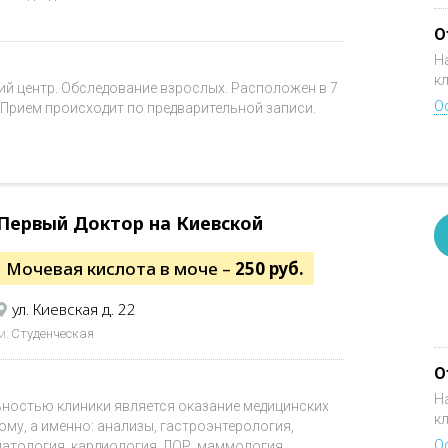
О
Н
к
 центр. Обследование взрослых. Расположен в 7
О
. Прием происходит по предварительной записи.
Первый Доктор на Киевской
Мочевая кислота в моче –
250 руб.
ул. Киевская д. 22
м.
Студенческая
О
Н
ьностью клиники является оказание медицинских
к
 дому, а именно: анализы, гастроэнтерология,
О
матология, кардиология, ЛОР, маммология,