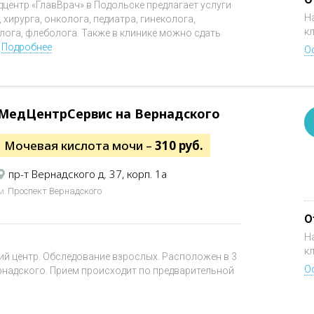
дцентр «ГлавВрач» в Подольске предлагает услуги
Н
хирурга, онколога, педиатра, гинеколога,
к
олога, флеболога. Также в клинике можно сдать
.
Подробнее
О
МедЦентрСервис на Вернадского
Мочевая кислота мочи –
310 руб.
пр-т Вернадского д. 37, корп. 1а
м.
Проспект Вернадского
О
Н
к
 центр. Обследование взрослых. Расположен в 3
О
ернадского. Прием происходит по предварительной