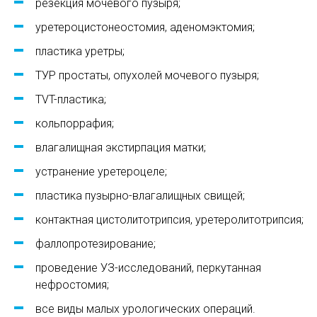
резекция мочевого пузыря;
уретероцистонеостомия, аденомэктомия;
пластика уретры;
ТУР простаты, опухолей мочевого пузыря;
TVT-пластика;
кольпоррафия;
влагалищная экстирпация матки;
устранение уретероцеле;
пластика пузырно-влагалищных свищей;
контактная цистолитотрипсия, уретеролитотрипсия;
фаллопротезирование;
проведение УЗ-исследований, перкутанная
нефростомия;
все виды малых урологических операций.