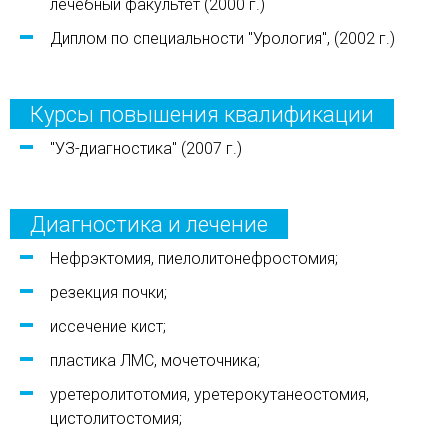
лечебный факультет (2000 г.)
Диплом по специальности "Урология", (2002 г.)
Курсы повышения квалификации
"УЗ-диагностика" (2007 г.)
Диагностика и лечение
Нефрэктомия, пиелолитонефростомия;
резекция почки;
иссечение кист;
пластика ЛМС, мочеточника;
уретеролитотомия, уретерокутанеостомия,
цистолитостомия;