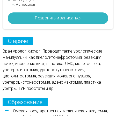
м.
Маяковская
Позвонить и записаться
О враче
Врач уролог-хирург. Проводит такие урологические
манипуляции, как пиелолитонефростомия, резекция
почки, иссечение кист, пластика ЛМС, мочеточника,
уретеролитотомия, уретерокутанеостомия,
цистолитостомия, резекция мочевого пузыря,
уретероцистонеостомия, аденомэктомия, пластика
уретры, ТУР простаты и др.
Образование
Омская государственная медицинская академия,