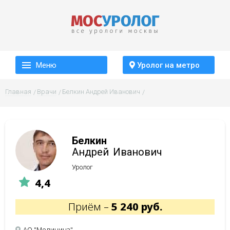
Меню
Уролог на метро
Главная
Врачи
Белкин Андрей Иванович
Белкин
Андрей
Иванович
Уролог
4,4
Приём –
5 240 руб.
АО "Медицина"