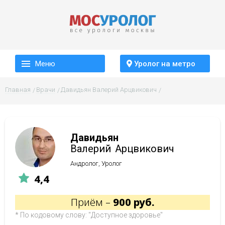
Меню
Уролог на метро
Главная
Врачи
Давидьян Валерий Арцвикович
Давидьян
Валерий
Арцвикович
Андролог, Уролог
4,4
Приём –
900 руб.
* По кодовому слову: "Доступное здоровье"