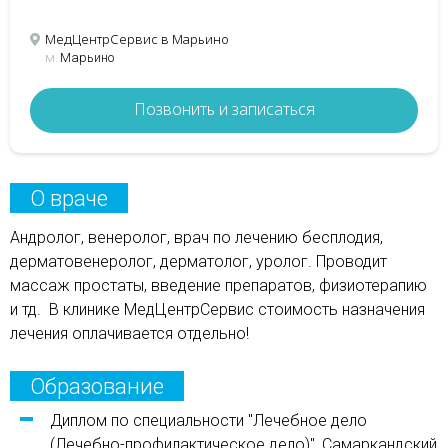
МедЦентрСервис в Марьино
м.
Марьино
Позвонить и записаться
О враче
Андролог, венеролог, врач по лечению бесплодия,
дерматовенеролог, дерматолог, уролог. Проводит
массаж простаты, введение препаратов, физиотерапию
и тд. В клинике МедЦентрСервис стоимость назначения
лечения оплачивается отдельно!
Образование
Диплом по специальности "Лечебное дело
(Лечебно-профилактическое дело)", Самаркандский