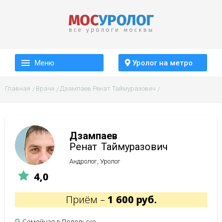
Меню
Уролог на метро
Главная
Врачи
Дзампаев Ренат Таймуразович
Дзампаев
Ренат
Таймуразович
Андролог, Уролог
4,0
Приём –
1 600 руб.
Семейная в Подольске