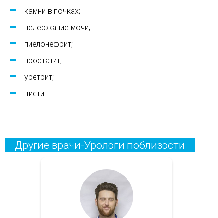
камни в почках;
недержание мочи;
пиелонефрит;
простатит;
уретрит;
цистит.
Другие врачи-Урологи поблизости