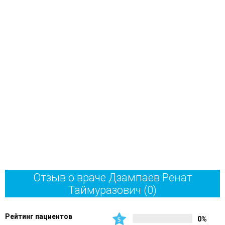
Отзыв о враче Дзампаев Ренат
Таймуразович
(0)
Рейтинг пациентов
0%