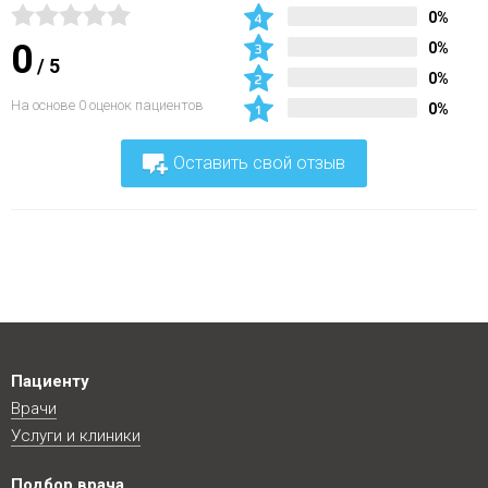
0%
0
0%
/
5
0%
На основе 0 оценок пациентов
0%
Оставить свой отзыв
Пациенту
Врачи
Услуги и клиники
Подбор врача