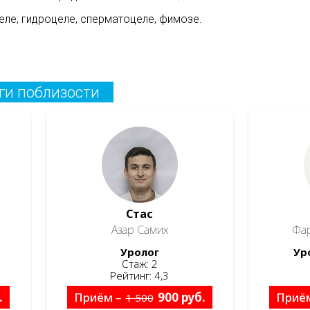
еле, гидроцеле, сперматоцеле, фимозе.
ги поблизости
Стас
Азар Самих
Фа
Уролог
Ур
Стаж: 2
Рейтинг: 4,3
.
Приём –
900 руб.
Приё
1 500