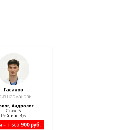
Гасанов
риз Нарманович
олог, Андролог
Стаж: 5
Рейтинг: 4,6
м –
900 руб.
1 500