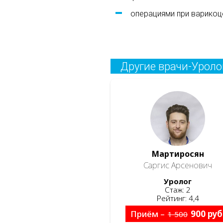
операциями при варикоц
Другие врачи-Уроло
Мартиросян
Саргис Арсенович
Уролог
Стаж: 2
Рейтинг: 4,4
Приём –
900 руб
1 500