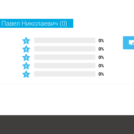
б Павел Николаевич
(0)
0%
0%
0%
0%
0%