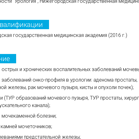
ости "Урология", Нижегородская государственная медицинс
квалификации
ская государственная медицинская академия (2016 г.)
ние
м острых и хронических воспалительных заболеваний мочев
 заболеваний онко-профиля в урологии: аденома простаты,
ной железы, рак мочевого пузыря, кисты и опухоли почек);
и (ТУР образований мочевого пузыря, ТУР простаты, хирур
ускательного канала);
м мочекаменной болезни;
 камней мочеточников;
еваниями предстательной железы;