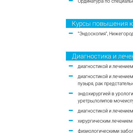
Ординатура по специальн
Курсы повышения 
"Эндоскопия", Нижегород
Диагностика и лече
диагностикой и лечение
диагностикой и лечением
пузыря, рак предстатель
эндохирургией в урологи
уретры,полипов мочеисп
диагностикой и лечение
хирургическим лечением
физиологическими забол