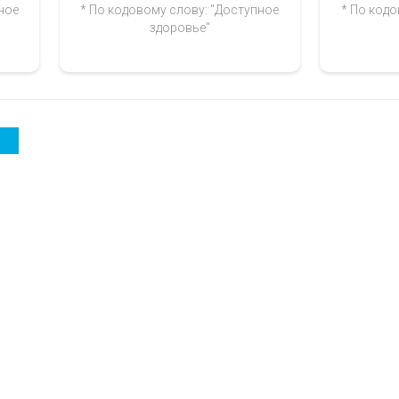
ное
* По кодовому слову: "Доступное
* По кодо
здоровье"
а