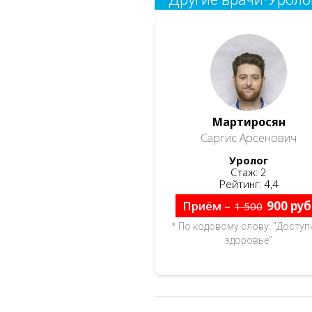
Мартиросян
Саргис Арсенович
Уролог
Стаж: 2
Рейтинг: 4,4
Приём –
900 руб
1 500
* По кодовому слову: "Доступ
здоровье"