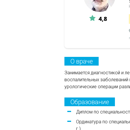
4,8
О враче
Занимается диагностикой и л
воспалительных заболеваний 
урологические операции разли
Образование
Диплом по специальности
Ординатура по специальн
г.)