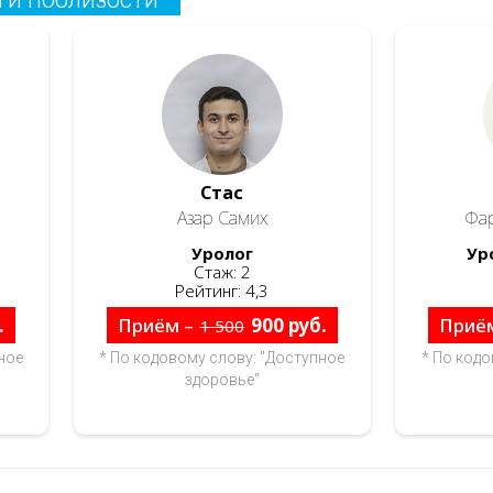
Стас
Азар Самих
Фа
Уролог
Ур
Стаж: 2
Рейтинг: 4,3
.
Приём –
900 руб.
Приё
1 500
ное
* По кодовому слову: "Доступное
* По кодо
здоровье"