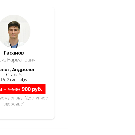
Гасанов
риз Нарманович
олог, Андролог
Стаж: 5
Рейтинг: 4,6
м –
900 руб.
1 500
вому слову: "Доступное
здоровье"