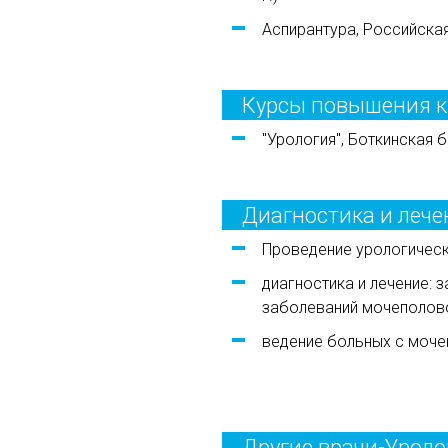
Аспирантура, Российска
Курсы повышения 
"Урология", Боткинская б
Диагностика и лече
Проведение урологическ
диагностика и лечение: 
заболеваний мочеполовой
ведение больных с моче
Другие врачи-Уроло