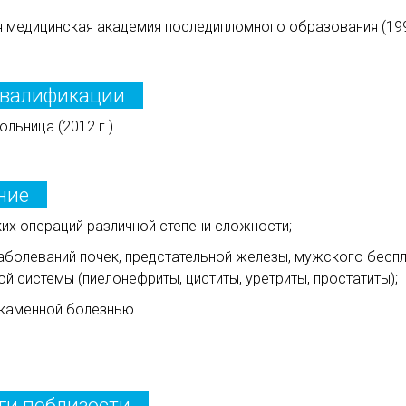
я медицинская академия последипломного образования (199
квалификации
ольница (2012 г.)
ние
их операций различной степени сложности;
заболеваний почек, предстательной железы, мужского бесп
 системы (пиелонефриты, циститы, уретриты, простатиты);
каменной болезнью.
ги поблизости