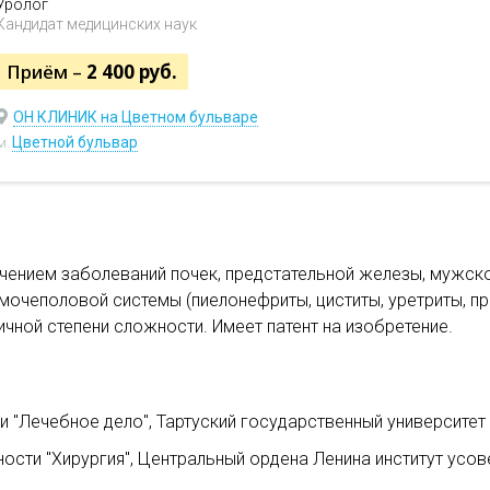
Уролог
Кандидат медицинских наук
Приём –
2 400 руб.
ОН КЛИНИК на Цветном бульваре
Цветной бульвар
м.
ечением заболеваний почек, предстательной железы, мужск
мочеполовой системы (пиелонефриты, циститы, уретриты, пр
чной степени сложности. Имеет патент на изобретение.
 "Лечебное дело", Тартуский государственный университет (
ости "Хирургия", Центральный ордена Ленина институт усо