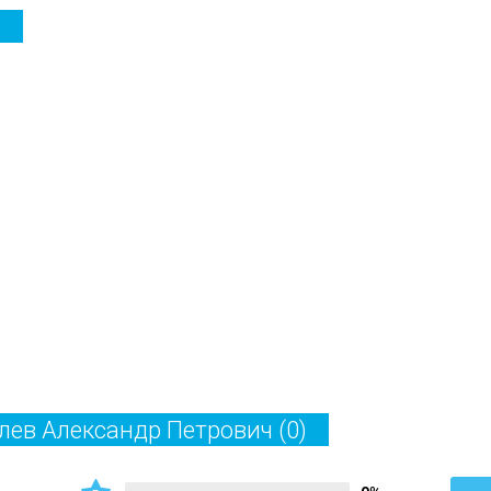
а
елев Александр Петрович
(0)