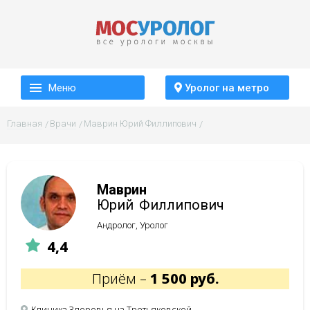
Меню
Уролог на метро
Главная
Врачи
Маврин Юрий Филлипович
Маврин
Юрий
Филлипович
Андролог, Уролог
4,4
Приём –
1 500 руб.
Клиника Здоровья на Третьяковской