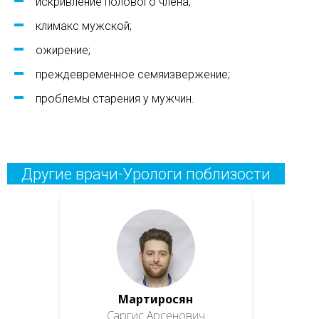
искривление полового члена;
климакс мужской;
ожирение;
преждевременное семяизвержение;
проблемы старения у мужчин.
Другие врачи-Урологи поблизости
Мартиросян
Саргис Арсенович