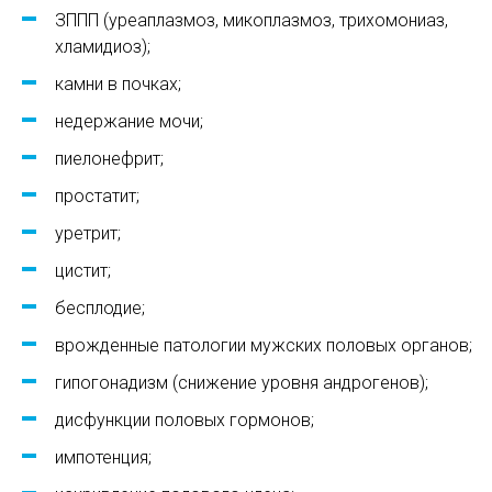
ЗППП (уреаплазмоз, микоплазмоз, трихомониаз,
хламидиоз);
камни в почках;
недержание мочи;
пиелонефрит;
простатит;
уретрит;
цистит;
бесплодие;
врожденные патологии мужских половых органов;
гипогонадизм (снижение уровня андрогенов);
дисфункции половых гормонов;
импотенция;