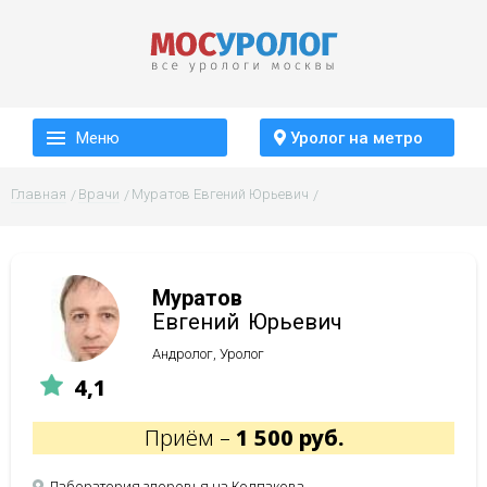
Меню
Уролог на метро
Главная
Врачи
Муратов Евгений Юрьевич
Муратов
Евгений
Юрьевич
Андролог, Уролог
4,1
Приём –
1 500 руб.
Лаборатория здоровья на Колпакова