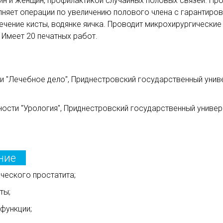
н и женщин, профилактикой случайных половых связей. Про
лняет операции по увеличению полового члена с гарантиро
ечение кисты, водянке яичка. Проводит микрохирургически
 Имеет 20 печатных работ.
 "Лечебное дело", Приднестровский государственный униве
ости "Урология", Приднестровский государственный универс
ние
ческого простатита;
ты;
функции;