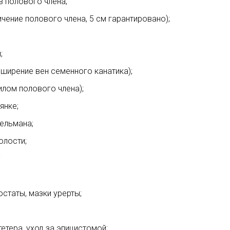
 полового члена;
чение полового члена, 5 см гарантировано);
;
ширение вен семенного канатика);
илом полового члена);
янке;
ельмана;
олости;
;
статы, мазки урерты;
етера, уход за эпицистомой;