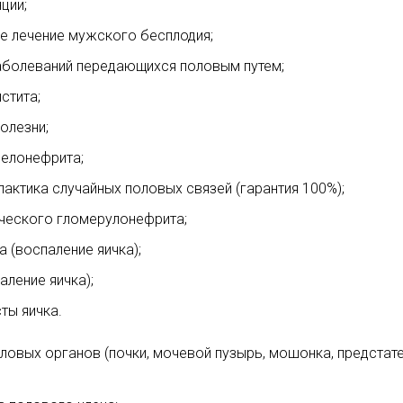
ции;
ое лечение мужского бесплодия;
заболеваний передающихся половым путем;
стита;
олезни;
иелонефрита;
актика случайных половых связей (гарантия 100%);
ического гломерулонефрита;
 (воспаление яичка);
аление яичка);
ты яичка.
овых органов (почки, мочевой пузырь, мошонка, предстател