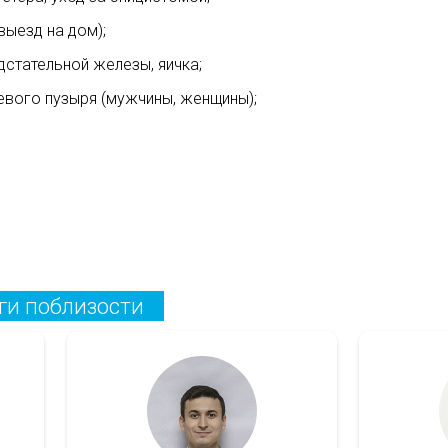
выезд на дом);
стательной железы, яичка;
евого пузыря (мужчины, женщины);
ги поблизости