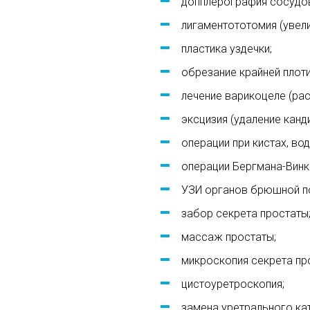
допплерография сосудов
лигаментототомия (увели
пластика уздечки;
обрезание крайней плоти
лечение варикоцеле (рас
эксцизия (удаление канд
операции при кистах, вод
операции Бергмана-Винк
УЗИ органов брюшной п
забор секрета простаты
массаж простаты;
микроскопия секрета про
цистоуретроскопия;
замена уретрального кат