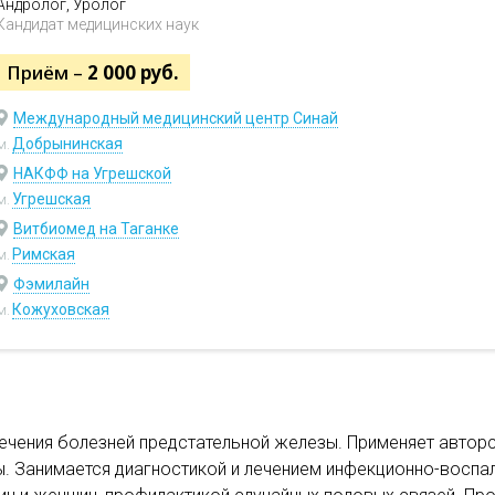
Андролог, Уролог
Кандидат медицинских наук
Приём –
2 000 руб.
Международный медицинский центр Синай
Добрынинская
м.
НАКФФ на Угрешской
Угрешская
м.
Витбиомед на Таганке
Римская
м.
Фэмилайн
Кожуховская
м.
лечения болезней предстательной железы. Применяет авторс
ы. Занимается диагностикой и лечением инфекционно-воспа