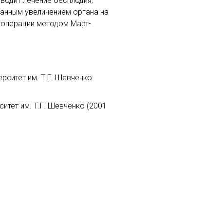
водит лечение бесплодия,
ванным увеличением органа на
е операции методом Март-
рситет им. Т.Г. Шевченко
итет им. Т.Г. Шевченко (2001