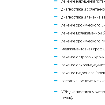
лечение нарушения потен
диагностика и сочетанн
диагностика и лечение 
лечение хронического ци
лечение мочекаменной б
лечение хронического п
медикаментозная профил
лечение острого и хрон
лечение орхоэпидидимита
лечение гидроцеле (восп
оперативное лечение кис
УЗИ диагностика мочепол
яичек);