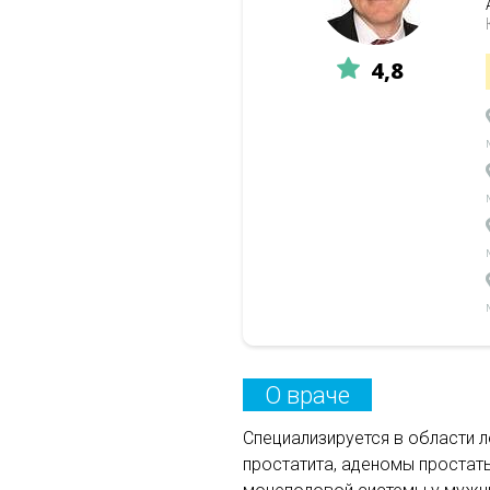
4,8
О враче
Специализируется в области 
простатита, аденомы простат