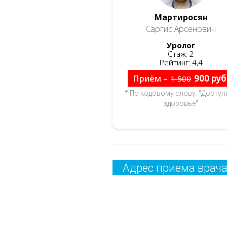
Мартиросян
Саргис Арсенович
Уролог
Стаж: 2
Рейтинг: 4,4
Приём –
900 руб
1 500
* По кодовому слову: "Доступ
здоровье"
Адрес приема врач