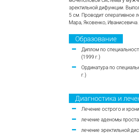
мочеполовой системы у мужчи
эректильной дифункции. Выпо
5 см. Проводит оперативное л
Мара, Яковенко, Иванисевича.
Образование
Диплом по специальности
(1999 г.)
Ординатура по специальн
г.)
Диагностика и лече
Лечение острого и хрони
лечение аденомы проста
лечение эректильной дис