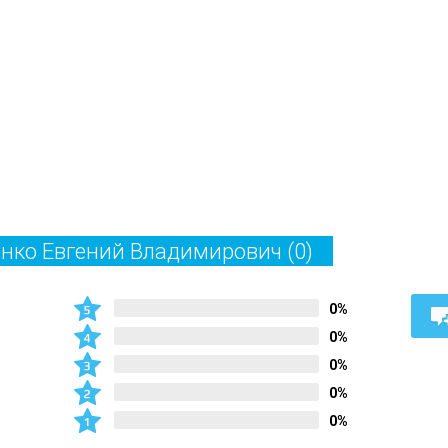
ченко Евгений Владимирович
(0)
0%
0%
0%
0%
0%