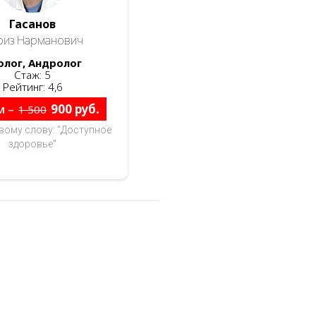
Гасанов
риз Нарманович
олог, Андролог
Стаж: 5
Рейтинг: 4,6
м –
900 руб.
1 500
вому слову: "Доступное
здоровье"