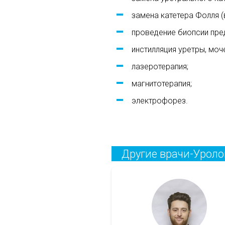
замена катетера Фолля (
проведение биопсии пред
инстилляция уретры, моч
лазеротерапия;
магнитотерапия;
электрофорез.
Другие врачи-Уроло