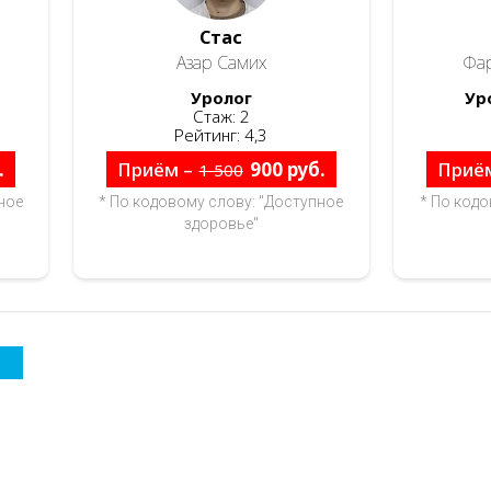
Стас
Азар Самих
Фа
Уролог
Ур
Стаж: 2
Рейтинг: 4,3
.
Приём –
900 руб.
Приё
1 500
ное
* По кодовому слову: "Доступное
* По кодо
здоровье"
а