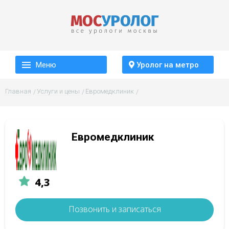
Меню
Уролог на метро
Главная
Услуги и цены
Евромедклиник
Евромедклиник
4,3
Позвонить и записаться