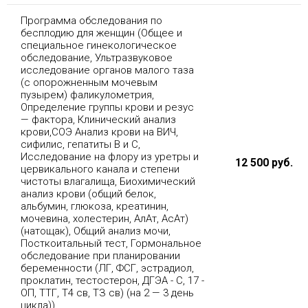
Программа обследования по
бесплодию для женщин (Общее и
специальное гинекологическое
обследование, Ультразвуковое
исследование органов малого таза
(с опорожненным мочевым
пузырем) фаликулометрия,
Определение группы крови и резус
— фактора, Клинический анализ
крови,СОЭ Анализ крови на ВИЧ,
сифилис, гепатиты В и С,
Исследование на флору из уретры и
12 500 руб.
цервикального канала и степени
чистоты влагалища, Биохимический
анализ крови (общий белок,
альбумин, глюкоза, креатинин,
мочевина, холестерин, АлАт, АсАт)
(натощак), Общий анализ мочи,
Посткоитальный тест, Гормональное
обследование при планировании
беременности (ЛГ, ФСГ, эстрадиол,
проклатин, тестостерон, ДГЭА - С, 17 -
ОП, ТТГ, Т4 св, ТЗ св) (на 2 — 3 день
цикла))