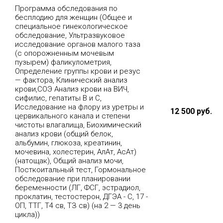
Программа обследования по
бесплодию для женщин (Общее и
специальное гинекологическое
обследование, Ультразвуковое
исследование органов малого таза
(с опорожненным мочевым
пузырем) фаликулометрия,
Определение группы крови и резус
— фактора, Клинический анализ
крови,СОЭ Анализ крови на ВИЧ,
сифилис, гепатиты В и С,
Исследование на флору из уретры и
12 500 руб.
цервикального канала и степени
чистоты влагалища, Биохимический
анализ крови (общий белок,
альбумин, глюкоза, креатинин,
мочевина, холестерин, АлАт, АсАт)
(натощак), Общий анализ мочи,
Посткоитальный тест, Гормональное
обследование при планировании
беременности (ЛГ, ФСГ, эстрадиол,
проклатин, тестостерон, ДГЭА - С, 17 -
ОП, ТТГ, Т4 св, ТЗ св) (на 2 — 3 день
цикла))