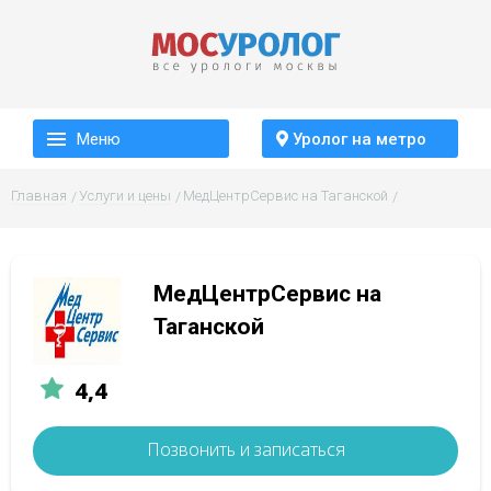
Меню
Уролог на метро
Главная
Услуги и цены
МедЦентрСервис на Таганской
МедЦентрСервис на
Таганской
4,4
Позвонить и записаться