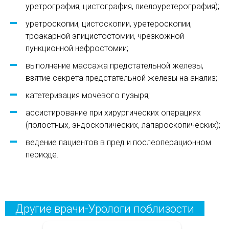
уретрография, цистография, пиелоуретерография);
уретроскопии, цистоскопии, уретероскопии,
троакарной эпицистостомии, чрезкожной
пункционной нефростомии;
выполнение массажа предстательной железы,
взятие секрета предстательной железы на анализ;
катетеризация мочевого пузыря;
ассистирование при хирургических операциях
(полостных, эндоскопических, лапароскопических);
ведение пациентов в пред и послеоперационном
периоде.
Другие врачи-Урологи поблизости