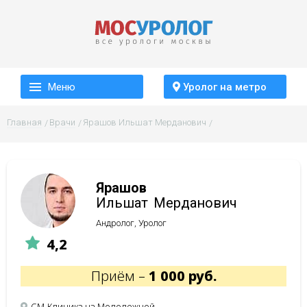
Меню
Уролог на метро
Главная
Врачи
Ярашов Ильшат Мерданович
Ярашов
Ильшат
Мерданович
Андролог, Уролог
4,2
Приём –
1 000 руб.
СМ-Клиника на Молодежной