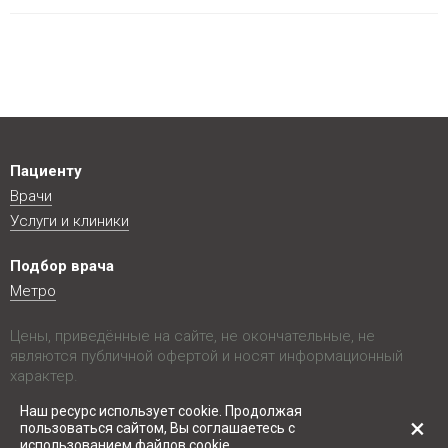
Пациенту
Врачи
Услуги и клиники
Подбор врача
Метро
Цены, приведённые на сайте, не окончательные, не
являются публичной офертой и носят информационный
характер.
© 2026-Mosurolog.RU |
Конфиденциальность
Наш ресурс использует cookie. Продолжая
×
пользоваться сайтом, Вы соглашаетесь с
использованием файлов cookie.