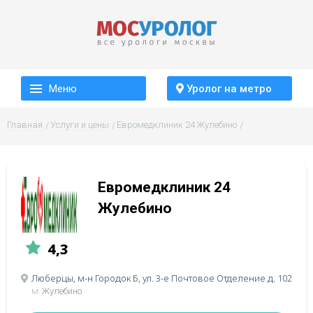
Меню
Уролог на метро
Главная
Услуги и цены
Евромедклиник 24 Жулебино
Евромедклиник 24
Жулебино
4,3
Люберцы, м-н Городок Б, ул. 3-е Почтовое Отделение д. 102
м.
Жулебино