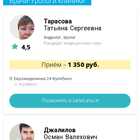
Врачи-Урологи клиники
Тарасова
Татьяна
Сергеевна
Андролог, Уролог
Кандидат медицинских наук
4,5
Приём –
1 350 руб.
Евромедклиник 24 Жулебино
м.
Жулебино
Позвонить и записаться
Джалилов
Осман
Валехович