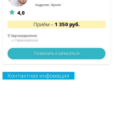
Андролог, Уролог
4,0
Приём –
1 350 руб.
Евромедклиник
м.
Первомайская
Позвонить и записаться
Контактная инфомация